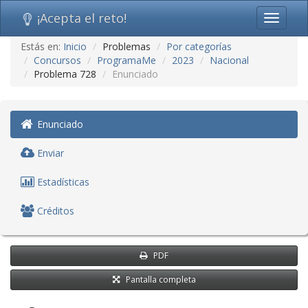
¡Acepta el reto!
Toggle
navigati
Ir
Estás en:
Inicio
Problemas
Por categorías
al
Concursos
ProgramaMe
2023
Nacional
contenido
Problema 728
Enunciado
(saltar
navegación)
Enunciado
Enviar
Estadísticas
Créditos
PDF
Pantalla completa