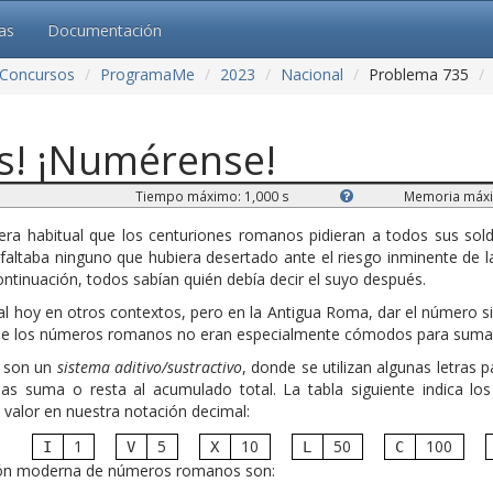
cas
Documentación
Concursos
ProgramaMe
2023
Nacional
Problema 735
s! ¡Numérense!
Tiempo máximo: 1,000 s
Memoria máxi
 era habitual que los centuriones romanos pidieran a todos sus so
faltaba ninguno que hubiera desertado ante el riesgo inminente de la
ntinuación, todos sabían quién debía decir el suyo después.
al hoy en otros contextos, pero en la Antigua Roma, dar el número si
ue los números romanos no eran especialmente cómodos para suma
 son un
sistema aditivo/sustractivo
, donde se utilizan algunas letras p
las suma o resta al acumulado total. La tabla siguiente indica lo
valor en nuestra notación decimal:
1
5
10
50
100
I
V
X
L
C
ción moderna de números romanos son: