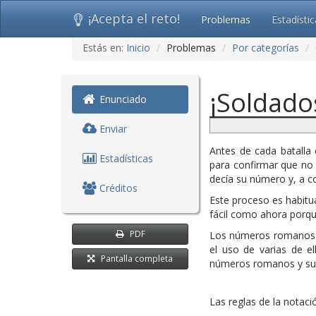
¡Acepta el reto!
Problemas
Estadísti
Ir
Estás en:
Inicio
Problemas
Por categorías
al
contenido
(saltar
¡Soldado
navegación)
Enunciado
Enviar
Antes de cada batalla
Estadísticas
para confirmar que no 
decía su número y, a co
Créditos
Este proceso es habitu
fácil como ahora porq
PDF
Los números romanos
el uso de varias de el
Pantalla completa
números romanos y su 
Las reglas de la nota