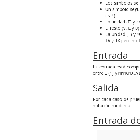
Los símbolos se 
Un símbolo segui
es 9).
La unidad (
) y 
I
El resto (
,
y
)
V
L
D
La unidad (
) y 
I
y
pero no
IV
IX
Entrada
La entrada está compu
entre
(1) y
I
MMMCMXCV
Salida
Por cada caso de prueb
notación moderna.
Entrada d
I
