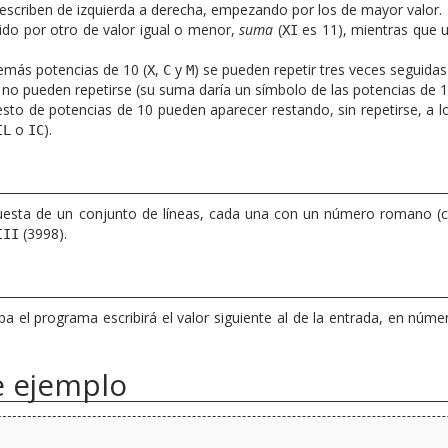
escriben de izquierda a derecha, empezando por los de mayor valor.
do por otro de valor igual o menor,
suma
(
es 11), mientras que 
XI
demás potencias de 10 (
,
y
) se pueden repetir tres veces seguid
X
C
M
 no pueden repetirse (su suma daría un símbolo de las potencias de 1
resto de potencias de 10 pueden aparecer restando, sin repetirse, a
o
).
IL
IC
esta de un conjunto de líneas, cada una con un número romano (con
(3998).
III
a el programa escribirá el valor siguiente al de la entrada, en núm
e ejemplo