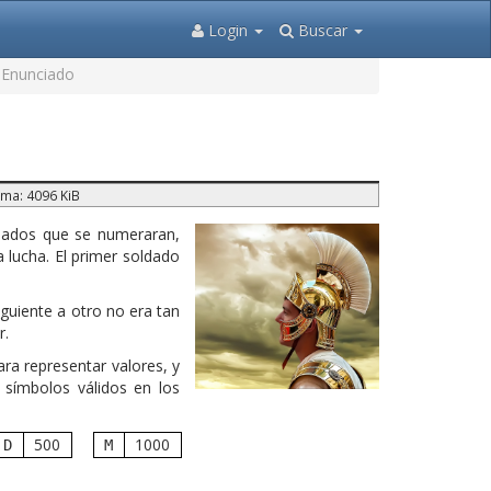
Login
Buscar
Enunciado
ma: 4096 KiB
ldados que se numeraran,
 lucha. El primer soldado
guiente a otro no era tan
r.
ara representar valores, y
s símbolos válidos en los
500
1000
D
M