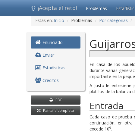
¡Acepta el reto!
Problemas
Estadísti
Ir
Estás en:
Inicio
Problemas
Por categorías
al
contenido
(saltar
Guijarros
navegación)
Enunciado
Enviar
En casa de los abuel
Estadísticas
durante varias genera
importante en la peque
Créditos
A Justo le entretiene 
platillos de la balanz
PDF
Entrada
Pantalla completa
Cada caso de prueba
continuación, en otra
9
excede 10
.