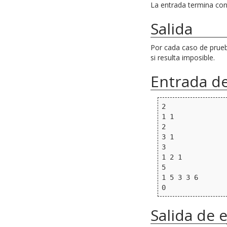
La entrada termina co
Salida
Por cada caso de prueb
si resulta imposible.
Entrada d
2

1 1

2

3 1

3

1 2 1

5

1 5 3 3 6

Salida de 