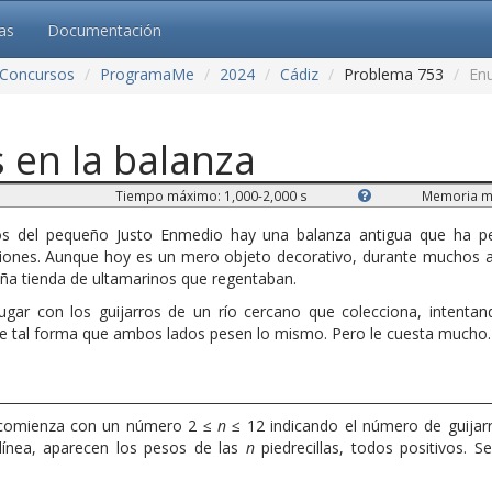
cas
Documentación
Concursos
ProgramaMe
2024
Cádiz
Problema 753
En
 en la balanza
Tiempo máximo: 1,000-2,000 s
Memoria m
os del pequeño Justo Enmedio hay una balanza antigua que ha pe
ciones. Aunque hoy es un mero objeto decorativo, durante muchos 
ña tienda de ultamarinos que regentaban.
jugar con los guijarros de un río cercano que colecciona, intentan
a de tal forma que ambos lados pesen lo mismo. Pero le cuesta mucho.
 comienza con un número 2 ≤
n
≤ 12 indicando el número de guijarr
 línea, aparecen los pesos de las
n
piedrecillas, todos positivos. 