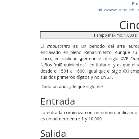
Pro
http://www.aceptaelre
Cin
Tiempo máximo: 1,000 s
El
cinquecento
es un periodo del arte europeo
enclavado en pleno Renacimiento. Aunque s
cinco, en realidad ¡pertenece al siglo XVI!
Cinq
"años [mil] quinientos", en italiano, y es que el
desde el 1501 al 1600, igual que el siglo XXI em
sus dos primeros dígitos y no un 21.
Dado un año, ¿de qué siglo es?
Entrada
La entrada comienza con un número indicando 
es un número entre 1 y 10.000.
Salida