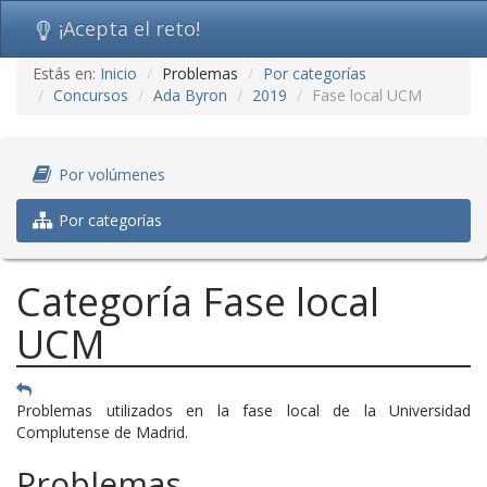
¡Acepta el reto!
Ir
Estás en:
Inicio
Problemas
Por categorías
al
Concursos
Ada Byron
2019
Fase local UCM
contenido
(saltar
navegación)
Por volúmenes
Por categorías
Categoría Fase local
UCM
Problemas utilizados en la fase local de la Universidad
Complutense de Madrid.
Problemas