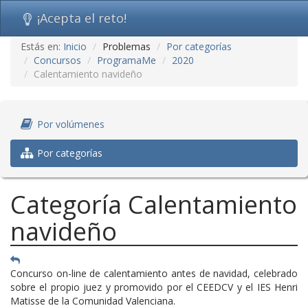
¡Acepta el reto!
Ir
Estás en:
Inicio
Problemas
Por categorías
al
Concursos
ProgramaMe
2020
contenido
Calentamiento navideño
(saltar
navegación)
Por volúmenes
Por categorías
Categoría Calentamiento
navideño
Concurso on-line de calentamiento antes de navidad, celebrado
sobre el propio juez y promovido por el CEEDCV y el IES Henri
Matisse de la Comunidad Valenciana.