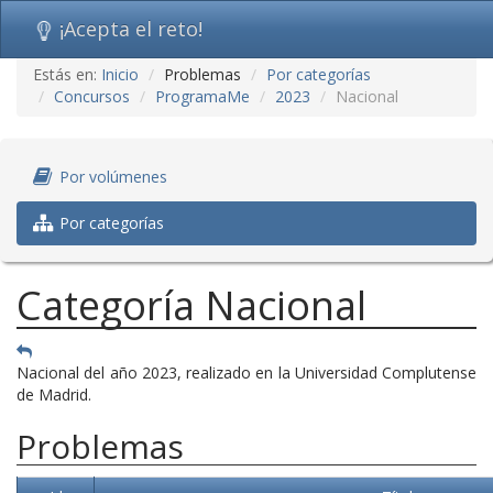
¡Acepta el reto!
Ir
Estás en:
Inicio
Problemas
Por categorías
al
Concursos
ProgramaMe
2023
Nacional
contenido
(saltar
navegación)
Por volúmenes
Por categorías
Categoría Nacional
Nacional del año 2023, realizado en la Universidad Complutense
de Madrid.
Problemas