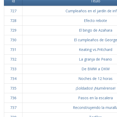
Id
Título
727
Cumpleaños en el jardín de inf
728
Efecto rebote
729
El bingo de Azahara
730
El cumpleaños de Georg
731
Keating vs.Pritchard
732
La granja de Peano
733
De BMW a DKW
734
Noches de 12 horas
735
¡Soldados! ¡Numérense!
736
Pasos en la escalera
737
Reconstruyendo la murall