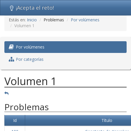
¡Acepta el reto!
Ir
Estás en:
Inicio
Problemas
Por volúmenes
al
Volumen 1
contenido
(saltar
navegación)
Por volúmenes
Por categorías
Volumen 1
Problemas
Id
Título