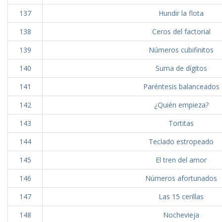
137
Hundir la flota
138
Ceros del factorial
139
Números cubifinitos
140
Suma de dígitos
141
Paréntesis balanceados
142
¿Quién empieza?
143
Tortitas
144
Teclado estropeado
145
El tren del amor
146
Números afortunados
147
Las 15 cerillas
148
Nochevieja