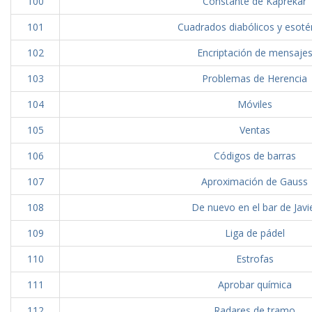
100
Constante de Kaprekar
101
Cuadrados diabólicos y esoté
102
Encriptación de mensaje
103
Problemas de Herencia
104
Móviles
105
Ventas
106
Códigos de barras
107
Aproximación de Gauss
108
De nuevo en el bar de Javi
109
Liga de pádel
110
Estrofas
111
Aprobar química
112
Radares de tramo