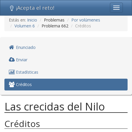
¡Acepta el reto!
Toggle
navigati
Ir
Estás en:
Inicio
Problemas
Por volúmenes
al
Volumen 6
Problema 662
Créditos
contenido
(saltar
navegación)
Enunciado
Enviar
Estadísticas
Créditos
Las crecidas del Nilo
Créditos