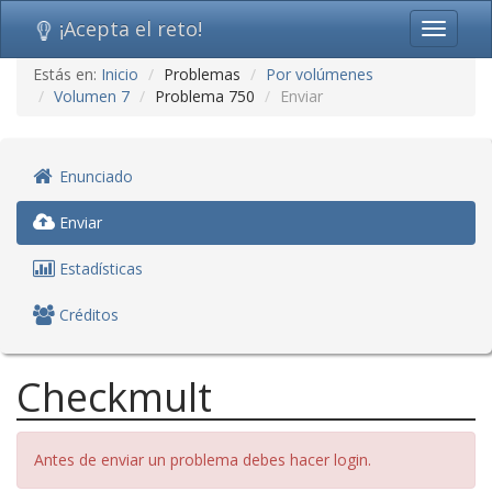
¡Acepta el reto!
Toggle
navigati
Ir
Estás en:
Inicio
Problemas
Por volúmenes
al
Volumen 7
Problema 750
Enviar
contenido
(saltar
navegación)
Enunciado
Enviar
Estadísticas
Créditos
Checkmult
Antes de enviar un problema debes hacer login.