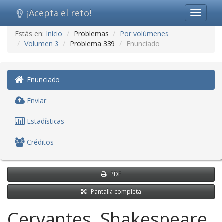
¡Acepta el reto!
Toggle
navigati
Ir
Estás en:
Inicio
Problemas
Por volúmenes
al
Volumen 3
Problema 339
Enunciado
contenido
(saltar
navegación)
Enunciado
Enviar
Estadísticas
Créditos
PDF
Pantalla completa
Cervantes, Shakespeare