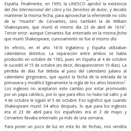
España. Finalmente, en 1995, la UNESCO aprobó la existencia
del
Día Internacional del Libro y los Derechos de Autor
, y decidió
mantener la misma fecha, para aprovechar la efeméride no sólo
de la "muerte" de Cervantes, sino también la de William
1
Shakespeare, que murió el mismo día 23 de abril de 1616
.
Tercer error: aunque Cervantes fue enterrado en la misma
fecha
que murió Shakespeare, curiosamente
no
fue el mismo
día
.
En efecto, en el año 1616 Inglaterra y España utilizaban
calendarios distintos. La separación entre ambos se había
producido en octubre de 1582, pues en España al 4 de octubre
le sucedió el 15 de octubre (es decir, desaparecieron 10 días). La
pérdida de días fue debida al paso del calendario juliano al
calendario gregoriano, que ajustó la fecha de la entrada de la
2
primavera y modificó ligeramente la regla de los años bisiestos
.
Los ingleses no aceptaron este cambio por estar promovido
por un papa católico, por lo que para ellos no hubo tal salto y al
4 de octubre le siguió el 5 de octubre. Eso significó que cuando
Shakespeare murió 34 años después, lo que para los ingleses
era el 23 de abril para los españoles era el 3 de mayo y
Cervantes llevaba enterrado ya más de una semana.
Para poner un poco de luz en este lío de fechas, nos vendría