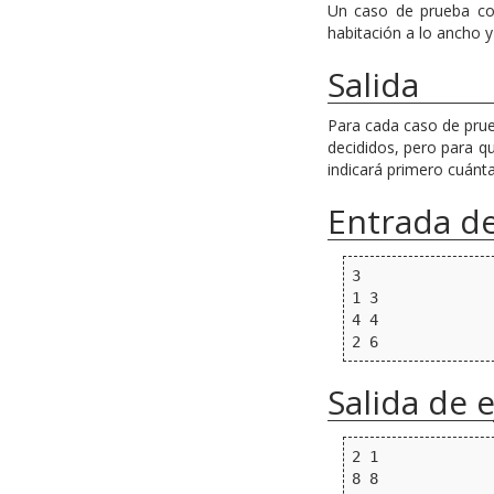
Un caso de prueba co
habitación a lo ancho y 
Salida
Para cada caso de prue
decididos, pero para qu
indicará primero cuánt
Entrada d
3

1 3

4 4

Salida de 
2 1

8 8
