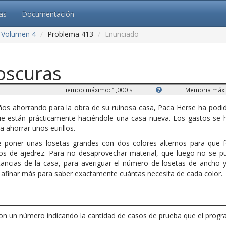
cas
Documentación
Volumen 4
Problema 413
Enunciado
 oscuras
Tiempo máximo: 1,000 s
Memoria máxi
s ahorrando para la obra de su ruinosa casa, Paca Herse ha podido
que están prácticamente haciéndole una casa nueva. Los gastos se h
 ahorrar unos eurillos.
re poner unas losetas grandes con dos colores alternos para que 
eros de ajedrez. Para no desaprovechar material, que luego no se 
tancias de la casa, para averiguar el número de losetas de ancho y
 afinar más para saber exactamente cuántas necesita de cada color.
on un número indicando la cantidad de casos de prueba que el progr