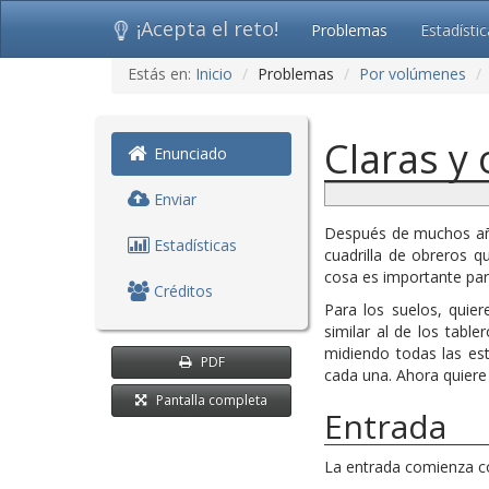
¡Acepta el reto!
Problemas
Estadísti
Ir
Estás en:
Inicio
Problemas
Por volúmenes
al
contenido
(saltar
Claras y
navegación)
Enunciado
Enviar
Después de muchos año
Estadísticas
cuadrilla de obreros 
cosa es importante para
Créditos
Para los suelos, quie
similar al de los tabl
midiendo todas las es
PDF
cada una. Ahora quiere
Pantalla completa
Entrada
La entrada comienza c