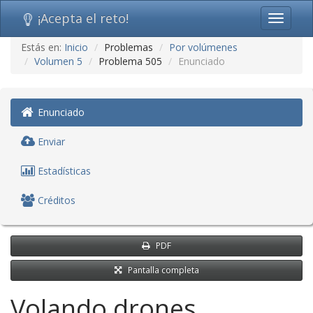
¡Acepta el reto!
Toggle
navigati
Ir
Estás en:
Inicio
Problemas
Por volúmenes
al
Volumen 5
Problema 505
Enunciado
contenido
(saltar
navegación)
Enunciado
Enviar
Estadísticas
Créditos
PDF
Pantalla completa
Volando drones