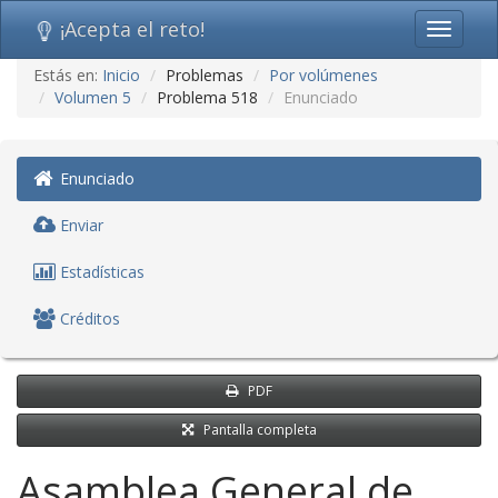
¡Acepta el reto!
Toggle
navigati
Ir
Estás en:
Inicio
Problemas
Por volúmenes
al
Volumen 5
Problema 518
Enunciado
contenido
(saltar
navegación)
Enunciado
Enviar
Estadísticas
Créditos
PDF
Pantalla completa
Asamblea General de