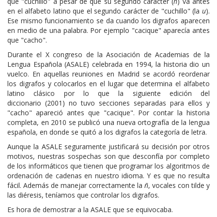
que "cuchillo" a pesar de que su segundo carácter (
h
) va antes
en el alfabeto latino que el segundo carácter de "cuchillo" (la
u
).
Ese mismo funcionamiento se da cuando los digrafos aparecen
en medio de una palabra. Por ejemplo "cacique" aparecía antes
que "cacho".
Durante el X congreso de la Asociación de Academias de la
Lengua Española (ASALE) celebrada en 1994, la historia dio un
vuelco. En aquellas reuniones en Madrid se acordó reordenar
los digrafos y colocarlos en el lugar que determina el alfabeto
latino clásico por lo que la siguiente edición del
diccionario (2001) no tuvo secciones separadas para ellos y
"cacho" apareció antes que "cacique". Por contar la historia
completa, en 2010 se publicó una nueva ortografía de la lengua
española, en donde se quitó a los digrafos la categoría de letra.
Aunque la ASALE seguramente justificará su decisión por otros
motivos, nuestras sospechas son que desconfía por completo
de los informáticos que tienen que programar los algoritmos de
ordenación de cadenas en nuestro idioma. Y es que no resulta
fácil. Además de manejar correctamente la
ñ
, vocales con tilde y
las diéresis, teníamos que controlar los digrafos.
Es hora de demostrar a la ASALE que se equivocaba.