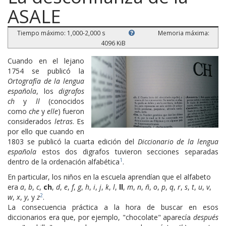
ASALE
Tiempo máximo: 1,000-2,000 s
Memoria máxima:
4096 KiB
Cuando en el lejano
1754 se publicó la
Ortografía de la lengua
española
, los
digrafos
ch
y
ll
(conocidos
como
che
y
elle
) fueron
considerados
letras
. Es
por ello que cuando en
1803 se publicó la cuarta edición del
Diccionario de la lengua
española
estos dos digrafos tuvieron secciones separadas
1
dentro de la ordenación alfabética
.
En particular, los niños en la escuela aprendían que el alfabeto
era
a
,
b
,
c
,
ch
,
d
,
e
,
f
,
g
,
h
,
i
,
j
,
k
,
l
,
ll
,
m
,
n
,
ñ
,
o
,
p
,
q
,
r
,
s
,
t
,
u
,
v
,
2
w
,
x
,
y
, y
z
.
La consecuencia práctica a la hora de buscar en esos
diccionarios era que, por ejemplo, "chocolate" aparecía
después