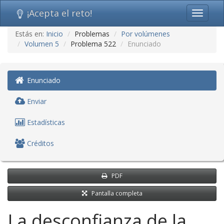
¡Acepta el reto!
Toggle
navigati
Ir
Estás en:
Inicio
Problemas
Por volúmenes
al
Volumen 5
Problema 522
Enunciado
contenido
(saltar
navegación)
Enunciado
Enviar
Estadísticas
Créditos
PDF
Pantalla completa
La desconfianza de la