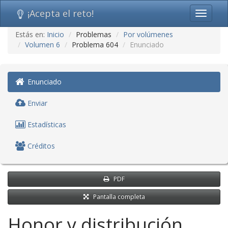
¡Acepta el reto!
Toggle
navigati
Ir
Estás en:
Inicio
Problemas
Por volúmenes
al
Volumen 6
Problema 604
Enunciado
contenido
(saltar
navegación)
Enunciado
Enviar
Estadísticas
Créditos
PDF
Pantalla completa
Honor y distribución