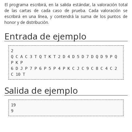
El programa escribirá, en la salida estándar, la valoración total
de las cartas de cada caso de prueba. Cada valoración se
escribirá en una línea, y contendrá la suma de los puntos de
honor y de distribución.
Entrada de ejemplo
2

Q C A C 3 T Q T K T 2 D 4 D 5 D 7 D Q D 9 P Q 
P K P

6 D J P 7 P 6 P 5 P 4 P K C J C 9 C 8 C 4 C 2 
Salida de ejemplo
19
