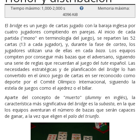
Tiempo máximo: 1,000-2,000 s
Memoria máxima:
4096 KiB
El
bridge
es un juego de cartas jugado con la baraja inglesa por
cuatro jugadores compitiendo en parejas. Al inicio de cada
partida ("
mano
" en terminología del juego), se reparten las 52
cartas (13 a cada jugador), y, durante la fase de
carteo
, los
jugadores utilizan una de ellas en cada
baza
. Los equipos
compiten por conseguir más bazas que el adversario, siguiendo
una serie de reglas que recuerdan al juego del
tute
español. Las
necesidades estratégicas y de planificación del
bridge
lo han
convertido en el único juego de cartas en ser reconocido como
deporte por el Comité Olímpico Internacional, siguiendo la
estela de juegos como el ajedrez o el billar.
Aparte del concepto de "
muerto
" (
dummy
en inglés), la
característica más significativa del
bridge
es la
subasta
, en la que
los equipos aventuran el número de bazas que serán capaces
de ganar, a la vez que eligen el
palo del triunfo
.