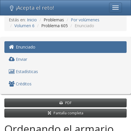
¡Acepta el reto!
Toggle
navigati
Ir
Estás en:
Inicio
Problemas
Por volúmenes
al
Volumen 6
Problema 605
Enunciado
contenido
(saltar
navegación)
Enunciado
Enviar
Estadísticas
Créditos
PDF
Pantalla completa
Ordenando el armario