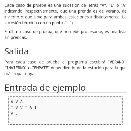
Cada caso de prueba es una sucesión de letras "
", "
" o "
"
V
I
A
indicando, respectivamente, que una prenda es de verano, de
invierno o que sirve para ambas estaciones indistintamente. La
sucesión termina con un punto ("
").
.
El último caso de prueba, que no debe procesarse, es una lista
sin prendas.
Salida
Para cada caso de prueba el programa escribirá "
",
VERANO
"
" o "
" dependiendo de la estación para la que
INVIERNO
EMPATE
más ropa tengas.
Entrada de ejemplo
V V A .

I V V I A I .

A .
