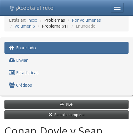
¡Acepta el reto!
Toggle
navigati
Ir
Estás en:
Inicio
Problemas
Por volúmenes
al
Volumen 6
Problema 611
Enunciado
contenido
(saltar
navegación)
Enunciado
Enviar
Estadísticas
Créditos
PDF
Pantalla completa
Conan Doyle y Sean