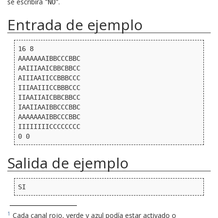
se escribirá "
".
NO
Entrada de ejemplo
16 8

AAAAAAAIBBCCCBBC

AAIIIAAICBBCBBCC

AIIIAAIICCBBBCCC

IIIAAIIICCBBBCCC

IIAAIIAICBBCBBCC

IAAIIAAIBBCCCBBC

AAAAAAAIBBCCCBBC

IIIIIIIICCCCCCCC

Salida de ejemplo
1
Cada canal rojo, verde y azul podía estar activado o