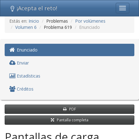
¡Acepta el reto!
Toggle
navigati
Ir
Estás en:
Inicio
Problemas
Por volúmenes
al
Volumen 6
Problema 619
Enunciado
contenido
(saltar
navegación)
Enunciado
Enviar
Estadísticas
Créditos
PDF
Pantalla completa
Pantallas de carga