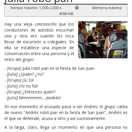
Tiempo máximo: 1,000-2,000 s
Memoria máxima:
4096 KiB
Hay una vieja
cancioncilla
que los
conductores de autobús escuchan
una y otra vez cuando les toca
llevar de excursión a colegiales. En
ella se establece una especie de
conversación entre una persona y el
resto del grupo:
-
[Grupo]
Julia robó pan en la fiesta de San Juan.
-
[Julia]
¿Quién? ¿Yo?
-
[Grupo]
¡Sí, tú!
-
[Julia]
¡Yo no fui!
-
[Grupo]
¿Entonces quién?
-
[Julia]
Mmmmmm... ¡Andrés!
En ese momento el acusado pasa a ser Andrés; el grupo canta
de nuevo "Andrés robó pan en la fiesta de San Juan", Andrés es
el que se defiende, acusa a otro y así sucesivamente.
A la larga, claro, llega un momento en que una persona es