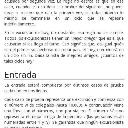
acusada por segunda vez. La regla no escrita es que en ese
caso, cuando le toca decir el nombre del siguiente, no puede
decir al mismo que dijo la primera vez; si todos hicieran lo
mismo se terminaría en un ciclo que se repetiría
indefinidamente.
En la excursión de hoy, no obstante, esa regla no se cumple.
Todos los excursionistas tienen un "
mejor amigo
" que es al que
acusarán si les llega el turno. Eso significa que, da igual quién
sea el primer sospechoso de robar pan, el juego terminará en
un ciclo sin fin. Dada la lista de mejores amigos, ¿cuántos de
tales ciclos hay?
Entrada
La entrada estará compuesta por distintos casos de prueba
cada uno en dos líneas.
Cada caso de prueba representa una excursión y comienza con
el número
N
de colegiales (hasta 10.000). A continuación viene
una línea con
N
números, uno por viajero. El número
i
-ésimo
representa el mejor amigo de la persona
i
(las personas están
numeradas entre 1 y
N
). Se garantiza que ningún excursionista
se acusa a sí mismo.