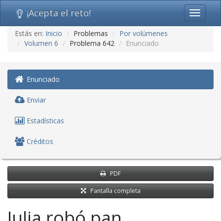
¡Acepta el reto!
Toggle
navigati
Ir
Estás en:
Inicio
Problemas
Por volúmenes
al
Volumen 6
Problema 642
Enunciado
contenido
(saltar
navegación)
Enunciado
Enviar
Estadísticas
Créditos
PDF
Pantalla completa
Julia robó pan