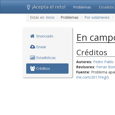
¡Acepta el reto!
Problemas
Estadísti
Ir
Estás en:
Inicio
Problemas
Por volúmenes
al
contenido
(saltar
En campo
navegación)
Enunciado
Enviar
Créditos
Estadísticas
Autores:
Pedro Pablo
Revisores:
Ferran Borr
Créditos
Fuente:
Problema apar
me.com/2017/reg/
)