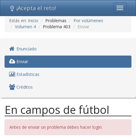
¡Acepta el reto!
Toggle
navigati
Ir
Estás en:
Inicio
Problemas
Por volúmenes
al
Volumen 4
Problema 403
Enviar
contenido
(saltar
navegación)
Enunciado
Enviar
Estadísticas
Créditos
En campos de fútbol
Antes de enviar un problema debes hacer login.