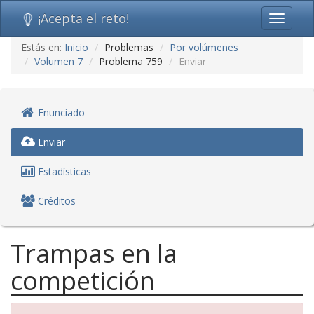
¡Acepta el reto!
Toggle
navigati
Ir
Estás en:
Inicio
Problemas
Por volúmenes
al
Volumen 7
Problema 759
Enviar
contenido
(saltar
navegación)
Enunciado
Enviar
Estadísticas
Créditos
Trampas en la
competición