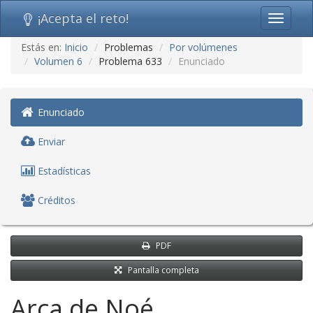
¡Acepta el reto!
Toggle
navigati
Ir
Estás en:
Inicio
Problemas
Por volúmenes
al
Volumen 6
Problema 633
Enunciado
contenido
(saltar
navegación)
Enunciado
Enviar
Estadísticas
Créditos
PDF
Pantalla completa
Arca de Noé